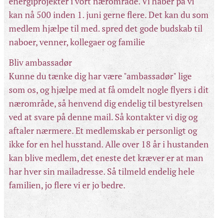
energiprojekter i vort nærområde. Vi håber på vi
kan nå 500 inden 1. juni gerne flere. Det kan du som
medlem hjælpe til med. spred det gode budskab til
naboer, venner, kollegaer og familie
Bliv ambassadør
Kunne du tænke dig har være "ambassadør" lige
som os, og hjælpe med at få omdelt nogle flyers i dit
nærområde, så henvend dig endelig til bestyrelsen
ved at svare på denne mail. Så kontakter vi dig og
aftaler nærmere. Et medlemskab er personligt og
ikke for en hel husstand. Alle over 18 år i hustanden
kan blive medlem, det eneste det kræver er at man
har hver sin mailadresse. Så tilmeld endelig hele
familien, jo flere vi er jo bedre.